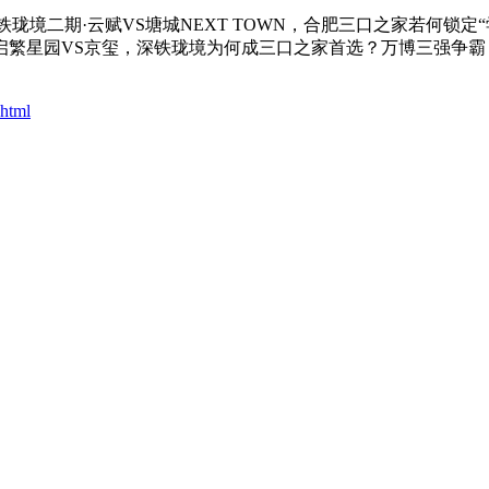
境二期·云赋VS塘城NEXT TOWN，合肥三口之家若何锁定
繁星园VS京玺，深铁珑境为何成三口之家首选？万博三强争霸！谁
.html