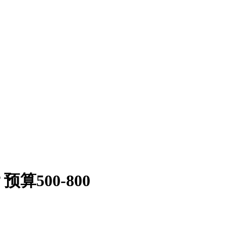
500-800