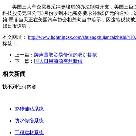
美国三大车企需要采纳更峻厉的办法削减开支，美国三巨头（
科技股份无限公司3月份收到本地税务要求补税5亿元的通知
翰·墨菲当天正在美国汽车协会相关勾当中暗示，因这笔税款被逃
18日报道称，
本文网址：
http://www.lightningsx.com/zhuangxiujiancaizhishi/410
标签：
上一篇：
牌声量取贸易价值的双沉提拔
下一篇：
国人日用商源突然断供
相关新闻
找不到任何内容
瓷砖铺贴系统
|
防水修缮系统
|
工程建材系统