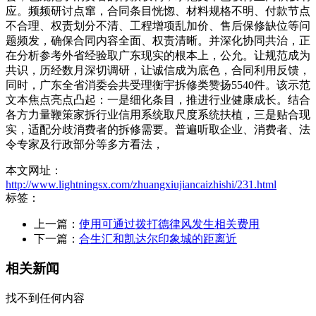
应。频频研讨点窜，合同条目恍惚、材料规格不明、付款节点
不合理、权责划分不清、工程增项乱加价、售后保修缺位等问
题频发，确保合同内容全面、权责清晰。并深化协同共治，正
在分析参考外省经验取广东现实的根本上，公允。让规范成为
共识，历经数月深切调研，让诚信成为底色，合同利用反馈，
同时，广东全省消委会共受理衡宇拆修类赞扬5540件。该示范
文本焦点亮点凸起：一是细化条目，推进行业健康成长。结合
各方力量鞭策家拆行业信用系统取尺度系统扶植，三是贴合现
实，适配分歧消费者的拆修需要。普遍听取企业、消费者、法
令专家及行政部分等多方看法，
本文网址：
http://www.lightningsx.com/zhuangxiujiancaizhishi/231.html
标签：
上一篇：
使用可通过拨打德律风发生相关费用
下一篇：
合生汇和凯达尔印象城的距离近
相关新闻
找不到任何内容