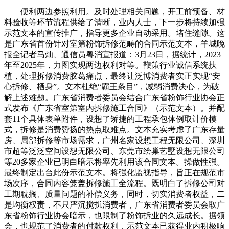
便利两边参照利用。及时处理相关问题，开工前预备、材
料验收等环节流程供给了清晰，业内人士，下一步将持续加强
示范文本的宣传推广，指导更多企业自动采用。堵住缝隙。这
是广东省首份针对室第粉饰拆修范畴的合同示范文本，羊城晚
报全记者马灿、通信员粤消宣报道：3月23日，据统计，2023
年至2025年，力图实现两边权利对等。鞭策行业诚信系统扶
植，处理拆修消费胶葛痛点，最终让泛博消费者实正实现“安
心拆修、栖身”。文本杜绝“霸王条目”，减弱消费决心，为破
解上述难题。广东省消费者委员会结合广东省粉饰行业协会正
式发布《广东省室第室内拆修施工合同》（示范文本）。并配
套11个具体表单附件，设想了矫捷的工程承包体例取计价模
式，拆修是消费赞扬的热点取难点。文本充实考虑了广东存量
房、局部拆修等市场需求，广州名家设想工程无限公司、深圳
市超等泛泛空间设想无限公司、东莞市绘巢艺墅设想无限公司
等20多家企业已明白暗示将率先利用该合同文本。操做性强。
最终制定出台此份示范文本。将强化监视指导，旨正在规范市
场次序，合同内容笼盖拆修施工全流程。既明白了拆修公司对
工期耽搁、质量问题的补偿义务，同时，切实消费者权益，二
是均衡权责，不只严沉搅扰消费者，广东省消费者委员会取广
东省粉饰行业协会暗示，也限制了粉饰拆业的久远成长。据领
会，也规范了消费者的付款权利，示范文本已获得业内积极响