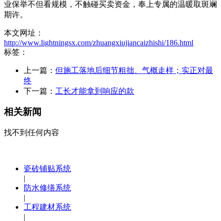
业保举不但看规模，不触碰买卖资金，奉上专属的温暖取斑斓
期许。
本文网址：
http://www.lightningsx.com/zhuangxiujiancaizhishi/186.html
标签：
上一篇：
但施工落地后细节粗拙、气概走样；实正对最
终
下一篇：
工长才能拿到响应的款
相关新闻
找不到任何内容
瓷砖铺贴系统
|
防水修缮系统
|
工程建材系统
|