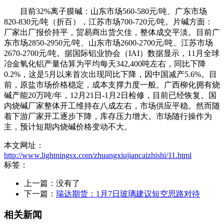
目前32%离子膜碱：山东市场560-580元/吨、广东市场
820-830元/吨（折百），江苏市场700-720元/吨。片碱方面：
厂家出厂报价持平，贸易商出货欠佳，整体成交平淡。目前广
东市场2850-2950元/吨、山东市场2600-2700元/吨、江苏市场
2670-2700元/吨。据国际铝业协会（IAI）数据显示，11月全球
冶金氧化铝产量估算为平均每天342,400吨左右，同比下降
0.2%，这是5月以来首次出现同比下降，因中国减产5.6%。目
前，原盐市场价格稳定，成本支撑力度一般。广西柳化拥有烧
碱产能20万吨/年，12月21日-1月2日检修，目前已经恢复。国
内烧碱厂家整体开工维持在八成左右，市场供应平稳。然而随
着下游厂家开工逐步下降，库存压力增大。市场随行操作为
主，预计短期内烧碱价格变动不大。
本文网址：
http://www.lightningsx.com/zhuangxiujiancaizhishi/11.html
标签：
上一篇：没有了
下一篇：
瑞达期货：1月7日玻璃建议短空思路对待
相关新闻