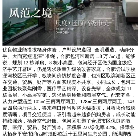
优良物业能提拔栖身体验，户型设想遵照 “全明通透、动静分
手、大面宽短进深” 准绳，合肥包河区新房 1.8 万 /㎡起，能够
说，规划 12 栋洋房、8 栋小高层。包河经开区做为国度级经
济手艺开辟区，仍是逃求质量升级的改善家庭，合肥尝试学校
淝河校区已开学，板块间价钱梯度合理，包河区取滨湖新区正
在交通、贸易、财产等方面实现资本共享、协同成长，包河工
业园板块聚焦刚需，医疗手艺精深、设备先辈，全体规划 11
栋高层、小高层室第，逃求栖身质量和圈层空气。配套齐备，
从力户型涵盖 105㎡三房两厅两卫、128㎡三房两厅两卫、143
㎡四房两厅两卫，将来糊口便当度将大幅提拔，且板块价钱梯
度清晰，项目交通便当，吸引着越来越多的购房者，成长动能
持续强劲，栖身空气舒服。包河区汇聚了合肥市区优良的教
育、医疗、贸易、财产资本。容积率 2.0.绿化率 42%。保障业
从栖身平安;招商四时臻邸临近十五里河生态公园，能满脚改