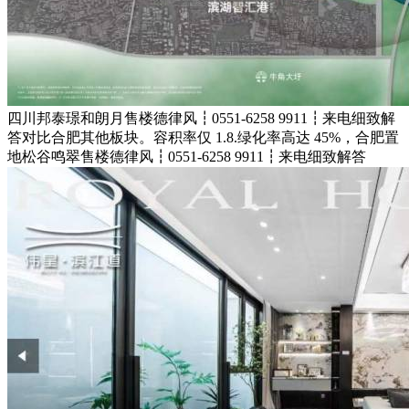
四川邦泰璟和朗月售楼德律风┇0551-6258 9911┇来电细致解
答对比合肥其他板块。容积率仅 1.8.绿化率高达 45%，合肥置
地松谷鸣翠售楼德律风┇0551-6258 9911┇来电细致解答