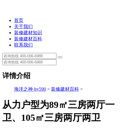
首页
关于我们
装修建材知识
装修建材百科
联系我们
详情介绍
海洋之神·hy590
>
装修建材百科
>
从力户型为89㎡三房两厅一
卫、105㎡三房两厅两卫