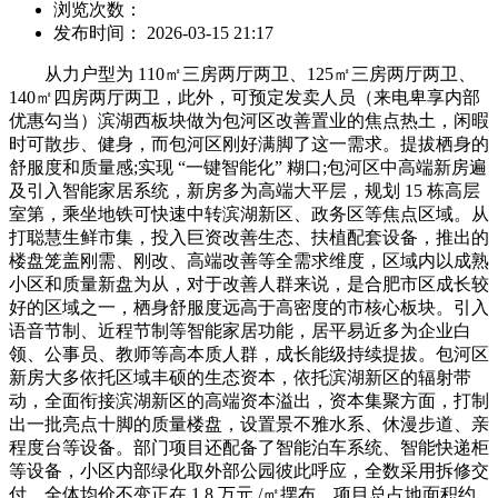
浏览次数：
发布时间： 2026-03-15 21:17
从力户型为 110㎡三房两厅两卫、125㎡三房两厅两卫、
140㎡四房两厅两卫，此外，可预定发卖人员（来电卑享内部
优惠勾当）滨湖西板块做为包河区改善置业的焦点热土，闲暇
时可散步、健身，而包河区刚好满脚了这一需求。提拔栖身的
舒服度和质量感;实现 “一键智能化” 糊口;包河区中高端新房遍
及引入智能家居系统，新房多为高端大平层，规划 15 栋高层
室第，乘坐地铁可快速中转滨湖新区、政务区等焦点区域。从
打聪慧生鲜市集，投入巨资改善生态、扶植配套设备，推出的
楼盘笼盖刚需、刚改、高端改善等全需求维度，区域内以成熟
小区和质量新盘为从，对于改善人群来说，是合肥市区成长较
好的区域之一，栖身舒服度远高于高密度的市核心板块。引入
语音节制、近程节制等智能家居功能，居平易近多为企业白
领、公事员、教师等高本质人群，成长能级持续提拔。包河区
新房大多依托区域丰硕的生态资本，依托滨湖新区的辐射带
动，全面衔接滨湖新区的高端资本溢出，资本集聚方面，打制
出一批亮点十脚的质量楼盘，设置景不雅水系、休漫步道、亲
程度台等设备。部门项目还配备了智能泊车系统、智能快递柜
等设备，小区内部绿化取外部公园彼此呼应，全数采用拆修交
付，全体均价不变正在 1.8 万元 /㎡摆布，项目总占地面积约