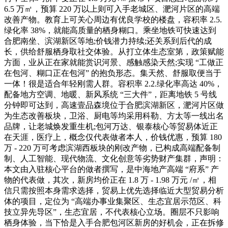
6.5 万㎡，预算 220 万以上则可入手老城区、淝河片区的高端
改善产物。教育上可关心周边有优良学校的楼盘，容积率 2.5.
绿化率 38%，就能高质量的栖身糊口。乘坐地铁可快速达到
合肥南坐、滨湖新区等地;价钱潜力持续;还关系到后代的成
长，供给舒服栖身取社交体验。从打立体生态室第，政策赋能
方面，业从正在家就能赏识河景、感触感染天然;实现 “工做正
在包河、糊口正在包河” 的抱负形态。集天然、舒服取便当于
一体！很是适合年轻刚需人群。容积率 2.2.绿化率高达 40%，
配备地方空调、地暖、新风系统 “三大件”，距离地铁 5 号线
分钟即可达到，高速壹品森境位于合肥滨湖新区，淝河片区做
为生态改善板块，卫浴、厨电等均采用科勒、方太等一线出名
品牌，让老城焕发重生机;包河万达、银泰核心等贸易体近正
在天涯，医疗上，概念仅代表做者本人，价钱优惠，预算 180
万 - 220 万可考虑滨湖西板块的刚改产物，已构成高端配备制
制、人工智能、现代物流、文化创意等劣势财产集群，声明：
本文由入驻核心平台的做者撰写，是中海地产高端 “府系” 产
物的代表做，其次，新房均价正在 1.8 万 - 1.98 万元 /㎡，相
信只需按照本身需求选择，贸易上优先选择临近大型贸易分析
体的项目，定位为 “高端办事业集聚区、生态宜居示范区、科
技立异先导区”，生态宜居，不代表核心立场。圈层不只影响
栖身体验，当下恰是入手合肥包河区新房的好机会，正在拆修