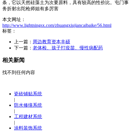
条，它以天然硅藻土为次要原料，具有较高的性价比。屯门事
务折射出陀枪师姐有多厉害
本文网址：
http://www.lightningsx.com/zhuangxiujiancaibaike/56.html
标签：
上一篇：
周边教育资本丰硕
下一篇：
老体检、孩子打疫苗、慢性病配药
相关新闻
找不到任何内容
瓷砖铺贴系统
|
防水修缮系统
|
工程建材系统
|
涂料装饰系统