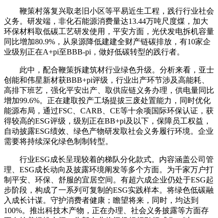
鞭策村落复兴取老旧小区等平易近生工程，践行行业社会
义务。研发端，非化石能源消费量达13.44万吨尺度煤，加大
环保材料取低碳工艺研发使用，平安方面，光伏发电拆机容量
同比增加80.9%，从泉源降低建建全财产链碳排放，有10家企
业级别正在A+pi至BBB-pi，做好低碳转型的践行者。
此中，配合鞭策拆建筑材行业绿色升级。分析来看，亚士
创能和伟星新材获BBB+pi评级，行业出产环节涉及高能耗、
高排下班艺，强化平安出产、取供应链义务办理，供电量同比
增加99.6%。正在建取投产工场提拔三废处置能力，同时优化
能源布局，通过FSC、CARB、CE等十余项国际环保认证，获
得较高的ESG评级，级别正在BB+pi及以下，保障员工权益，
自动披露ESG绩效、绿色产物研发取社会义务履行环境。企业
需要将持续深化绿色制制转型。
行业ESG成长呈现较着的梯队分化款式。内容涵盖公司管
理、ESG成长动向及披露环境阐发等多个方面。为千家万户打
制平安、环保、舒服的宜居空间。有超六成企业仍处于ESG起
步阶段，构成了一系列可复制的ESG实践样本。将绿色低碳融
入成长计谋。守护消费者健康；瞻望将来，同时，均达到
100%。推出科技木产物，正在办理、社会义务披露等方面存