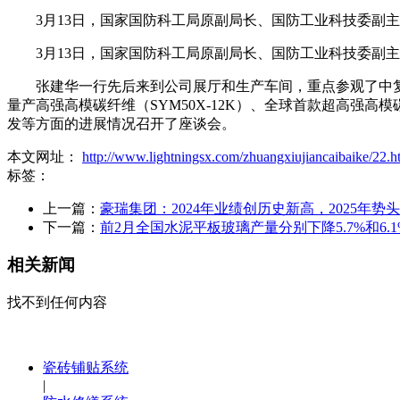
3月13日，国家国防科工局原副局长、国防工业科技委副主
3月13日，国家国防科工局原副局长、国防工业科技委副主
张建华一行先后来到公司展厅和生产车间，重点参观了中复神鹰在J
量产高强高模碳纤维（SYM50X-12K）、全球首款超高强高
发等方面的进展情况召开了座谈会。
本文网址：
http://www.lightningsx.com/zhuangxiujiancaibaike/22.h
标签：
上一篇：
豪瑞集团：2024年业绩创历史新高，2025年势
下一篇：
前2月全国水泥平板玻璃产量分别下降5.7%和6.1
相关新闻
找不到任何内容
瓷砖铺贴系统
|